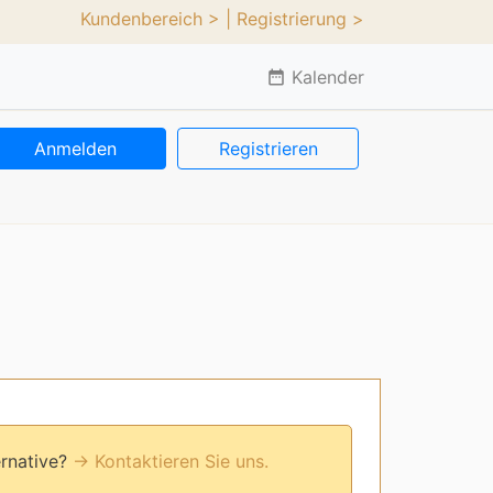
Kundenbereich >
| Registrierung >
Kalender
date_range
Anmelden
Registrieren
ernative?
→ Kontaktieren Sie uns.